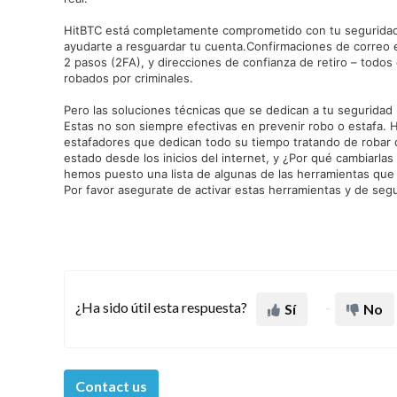
HitBTC está completamente comprometido con tu segurida
ayudarte a resguardar tu cuenta.Confirmaciones de correo el
2 pasos (2FA), y direcciones de confianza de retiro – todos
robados por criminales.
Pero las soluciones técnicas que se dedican a tu seguridad
Estas no son siempre efectivas en prevenir robo o estafa.
estafadores que dedican todo su tiempo tratando de robar 
estado desde los inicios del internet, y ¿Por qué cambiarla
hemos puesto una lista de algunas de las herramientas que H
Por favor asegurate de activar estas herramientas y de se
¿Ha sido útil esta respuesta?
Sí
No
Contact us