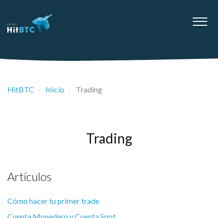
HitBTC
Inicio
Trading
Trading
Artículos
Cómo hacer tu primer trade
Cuenta Monedero y Cuenta Spot