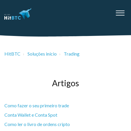
HitBTC
Soluções início
Trading
Artigos
Como fazer o seu primeiro trade
Conta Wallet e Conta Spot
Como ler o livro de ordens cripto