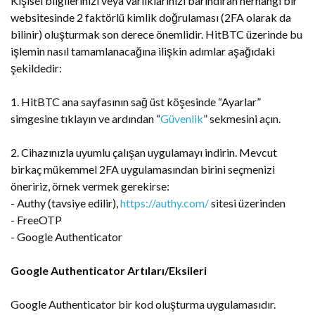
Kişisel bilgilerinizi veya varlıklarınızı barındıran herhangi bir
websitesinde 2 faktörlü kimlik doğrulaması (2FA olarak da
bilinir) oluşturmak son derece önemlidir. HitBTC üzerinde bu
işlemin nasıl tamamlanacağına ilişkin adımlar aşağıdaki
şekildedir:
1. HitBTC ana sayfasının sağ üst köşesinde “Ayarlar”
simgesine tıklayın ve ardından “
Güvenlik
” sekmesini açın.
2. Cihazınızla uyumlu çalışan uygulamayı indirin. Mevcut
birkaç mükemmel 2FA uygulamasından birini seçmenizi
öneririz, örnek vermek gerekirse:
- Authy (tavsiye edilir),
https://authy.com/
sitesi üzerinden
- FreeOTP
- Google Authenticator
Google Authenticator Artıları/Eksileri
Google Authenticator bir kod oluşturma uygulamasıdır.