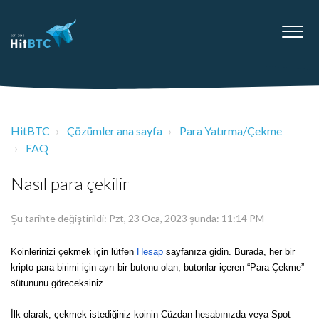
HitBTC
Çözümler ana sayfa
Para Yatırma/Çekme
FAQ
Nasıl para çekilir
Şu tarihte değiştirildi: Pzt, 23 Oca, 2023 şunda: 11:14 PM
Koinlerinizi çekmek için lütfen
Hesap
sayfanıza gidin. Burada, her bir
kripto para birimi için ayrı bir butonu olan, butonlar içeren “Para Çekme”
sütununu göreceksiniz.
İlk olarak, çekmek istediğiniz koinin Cüzdan hesabınızda veya Spot