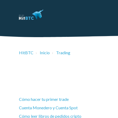
HitBTC
Inicio
Trading
Cómo hacer tu primer trade
Cuenta Monedero y Cuenta Spot
Cómo leer libros de pedidos cripto