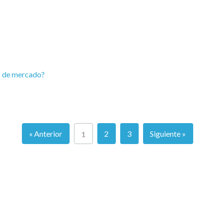
s de mercado?
« Anterior
2
3
Siguiente »
1