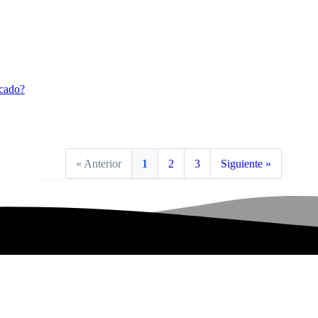
rcado?
« Anterior
1
2
3
Siguiente »