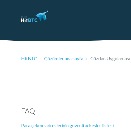
HitBTC
Çözümler ana sayfa
Cüzdan Uygulaması
FAQ
Para çekme adreslerinin güvenli adresler listesi