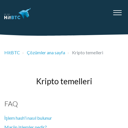
HitBTC
Çözümler ana sayfa
Kripto temelleri
Kripto temelleri
FAQ
İşlem hash'i nasıl bulunur
Marjin işlemler nedir?