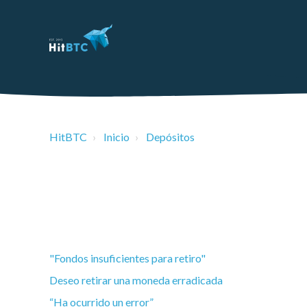
HitBTC
Inicio
Depósitos
"Fondos insuficientes para retiro"
Deseo retirar una moneda erradicada
“Ha ocurrido un error”