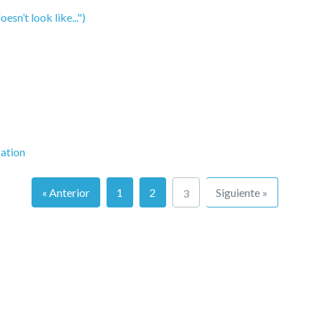
sn’t look like...")
cation
« Anterior
1
2
Siguiente »
3