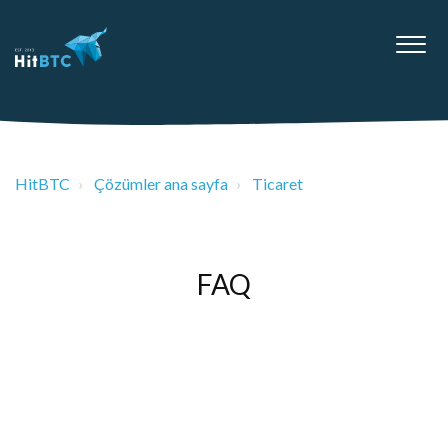
HitBTC
Çözümler ana sayfa
Ticaret
FAQ