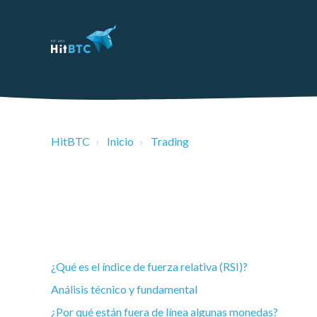
HitBTC
Inicio
Trading
¿Qué es el índice de fuerza relativa (RSI)?
Análisis técnico y fundamental
¿Por qué están fuera de línea algunas monedas?