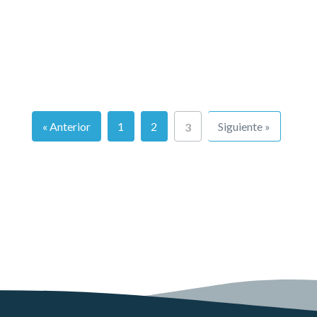
« Anterior
1
2
Siguiente »
3