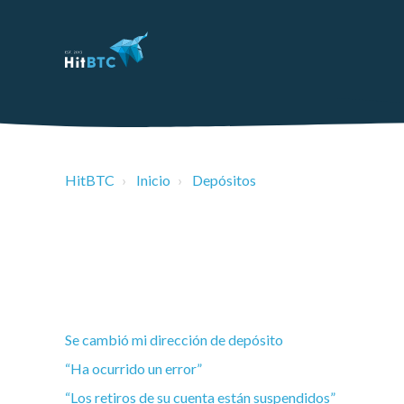
HitBTC
Inicio
Depósitos
Se cambió mi dirección de depósito
“Ha ocurrido un error”
“Los retiros de su cuenta están suspendidos”