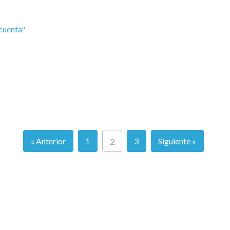
 cuenta"
« Anterior
1
3
Siguiente »
2