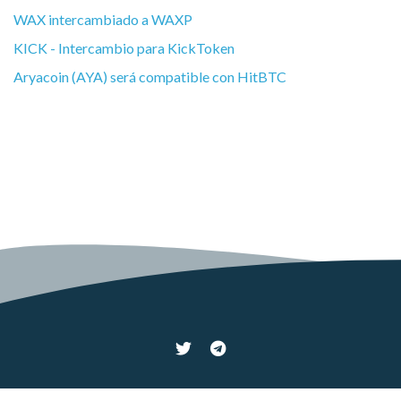
WAX intercambiado a WAXP
KICK - Intercambio para KickToken
Aryacoin (AYA) será compatible con HitBTC